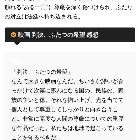
触れる“ある一言”に尊厳を深く傷つけられ、ふたり
の対立は法廷へ持ち込まれる。
映画 判決、ふたつの希望 感想
「判決、ふたつの希望」
なんて大きな映画なんだ。ちいさな諍いがき
っかけで次第に露わになる国の、民族の、家
族の争いと傷。それを掬い上げ、光を当てて
個人として尊重してしっかりと向き合うこ
と。非常に高度な人間の尊厳についての重厚
な作品だった。私たちは地球で起こっている
ことを知るべきだ。