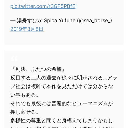
pic.twitter.com/r3GF5PBfEj
— 湯舟すぴか Spica Yufune (@sea_horse_)
2019年3月8日
『判決、ふたつの希望』
反目する二人の過去が徐々に明かされる…アラ
ブ社会は複雑で本作を見ただけでは分からな
い事もある。
それでも最後には普遍的なヒューマニズムが
押し寄せる。
多様性の尊重と聞くと身構えてしまうかもし