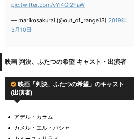
pic.twitter.com/vYi4GI2FaW
— marikosakurai (@out_of_range13)
2019年
3月10日
映画 判決、ふたつの希望 キャスト・出演者
映画「判決、ふたつの希望」のキャスト
(出演者)
アデル・カラム
カメル・エル・バシャ
カミーユ・サラメ