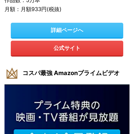
作品数：5万本
月額：月額933円(税抜)
詳細ページへ
公式サイト
コスパ最強 Amazonプライムビデオ