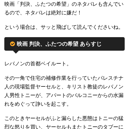
映画「判決、ふたつの希望」のネタバレも含んでい
るので、ネタバレは絶対に嫌だ！
という場合は、サッと飛ばして読んでくださいね。
映画 判決、ふたつの希望 あらすじ
レバノンの首都ベイルート。
その一角で住宅の補修作業を行っていたパレスチナ
人の現場監督ヤーセルと、キリスト教徒のレバノン
人男性トニーが、アパートのバルコニーからの水漏
れをめぐって諍いを起こす。
このときヤーセルがふと漏らした悪態はトニーの猛
烈な怒りを買い、ヤーセルもまたトニーのタブーに