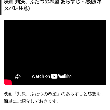
映画 判決、ふたつの希望 あらすじ・感想(ネ
タバレ注意)
映画「判決、ふたつの希望」のあらすじと感想を、
簡単にご紹介しておきます。