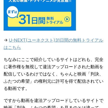
→
U-NEXT(ユーネクスト)31日間の無料トライアル
はこちら
ちなみにここで紹介しているサイトはどれも、完全
に著作権を無視して違法アップロードされた動画を
配信しているわけではなく、ちゃんと映画「判決、
ふたつの希望」の権利元に許可を得て配信されてい
る動画です。
ですから動画を違法アップロードしているサイトで
映画「判決、ふたつの希望」を見るのとは違って、