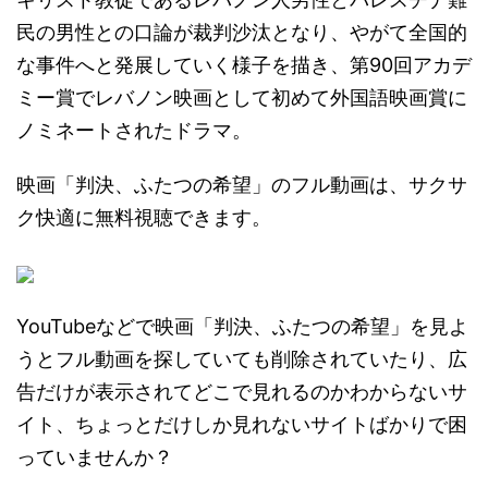
民の男性との口論が裁判沙汰となり、やがて全国的
な事件へと発展していく様子を描き、第90回アカデ
ミー賞でレバノン映画として初めて外国語映画賞に
ノミネートされたドラマ。
映画「判決、ふたつの希望」のフル動画は、サクサ
ク快適に無料視聴できます。
YouTubeなどで映画「判決、ふたつの希望」を見よ
うとフル動画を探していても削除されていたり、広
告だけが表示されてどこで見れるのかわからないサ
イト、ちょっとだけしか見れないサイトばかりで困
っていませんか？