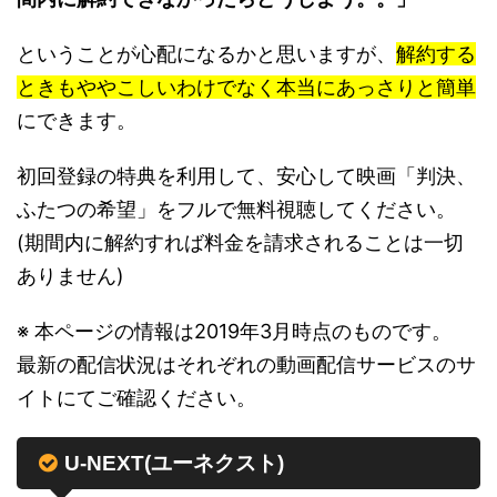
ということが心配になるかと思いますが、
解約する
ときもややこしいわけでなく本当にあっさりと簡単
にできます。
初回登録の特典を利用して、安心して映画「判決、
ふたつの希望」をフルで無料視聴してください。
(期間内に解約すれば料金を請求されることは一切
ありません)
※ 本ページの情報は2019年3月時点のものです。
最新の配信状況はそれぞれの動画配信サービスのサ
イトにてご確認ください。
U-NEXT(ユーネクスト)