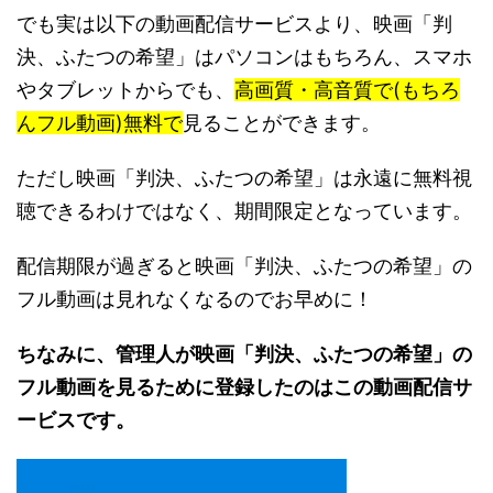
でも実は以下の動画配信サービスより、映画「判
決、ふたつの希望」はパソコンはもちろん、スマホ
やタブレットからでも、
高画質・高音質で(もちろ
んフル動画)無料で
見ることができます。
ただし映画「判決、ふたつの希望」は永遠に無料視
聴できるわけではなく、期間限定となっています。
配信期限が過ぎると映画「判決、ふたつの希望」の
フル動画は見れなくなるのでお早めに！
ちなみに、管理人が映画「判決、ふたつの希望」の
フル動画を見るために登録したのはこの動画配信サ
ービスです。