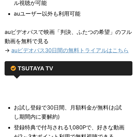
ル視聴が可能
auユーザー以外も利用可能
auビデオパスで映画「判決、ふたつの希望」のフル
動画を無料で見る
→
auビデオパス30日間の無料トライアルはこちら
TSUTAYA TV
お試し登録で30日間、月額料金が無料(お試
し期間内に要解約)
登録特典で付与される1,080Pで、好きな動画
が2～3本ポイント利用で無料視聴できる