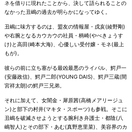
ネを借りに現れたことから、決して語られることの
なかった丑嶋の過去が明らかになってゆく。
丑嶋に味方するのは、盟友の情報屋・戌亥(綾野剛)
や右腕となるカウカウの社員・柄崎(やべきょうす
け)と高田(崎本大海)、心優しい受付嬢・モネ(最上
もが)。
彼らの前に立ち塞がる最凶最悪のライバル、鰐戸一
(安藤政信)、鰐戸二郎(YOUNG DAIS)、鰐戸三蔵(間
宮祥太朗)の鰐戸三兄弟。
それに加えて、女闇金・犀原茜(高橋メアリージュ
ン)と部下の村井(マキタ・スポーツ)も参戦。そこに
丑嶋を破滅させようとする腕利き弁護士・都陰(八
嶋智人)とその部下・あむ(真野恵里菜)、美容界のカ