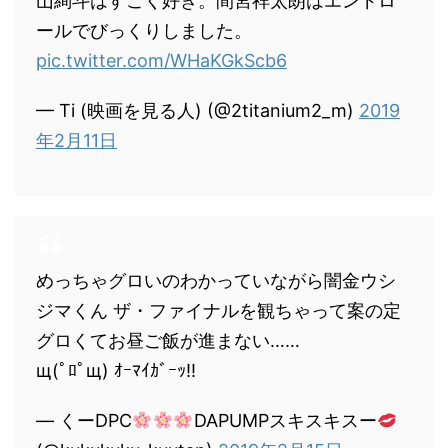
山絢斗はすごく好き。間宮祥太朗はエンドロ
ールでびっくりしました。
pic.twitter.com/WHaKGkScb6
— Ti (映画を見る人) (@2titanium2_m)
2019
年2月11日
めっちゃグロいのわかっていながら闇金ウシ
ジマくん ザ・ファイナルを観ちゃって案の定
グロくてお昼ご飯が進まない……
щ(ﾟﾛﾟщ) ｵｰﾏｲｶﾞｰｯ!!
— くーDPC
DAPUMPスキスキスー