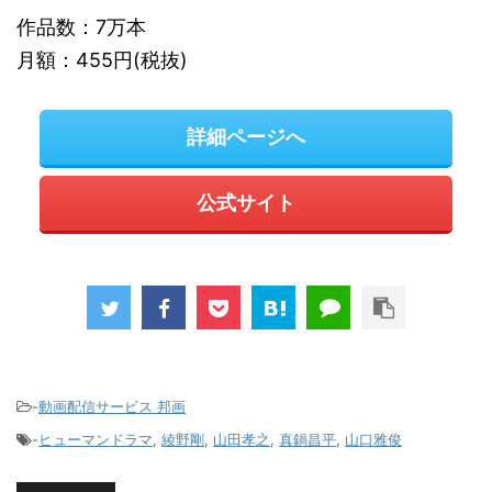
作品数：7万本
月額：455円(税抜)
詳細ページへ
公式サイト
-
動画配信サービス 邦画
-
ヒューマンドラマ
,
綾野剛
,
山田孝之
,
真鍋昌平
,
山口雅俊