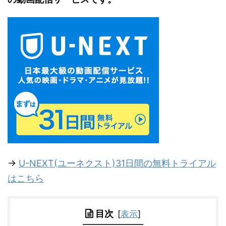
→
U-NEXT(ユーネクスト)31日間の無料トライアル
はこちら
目次
[
表示
]