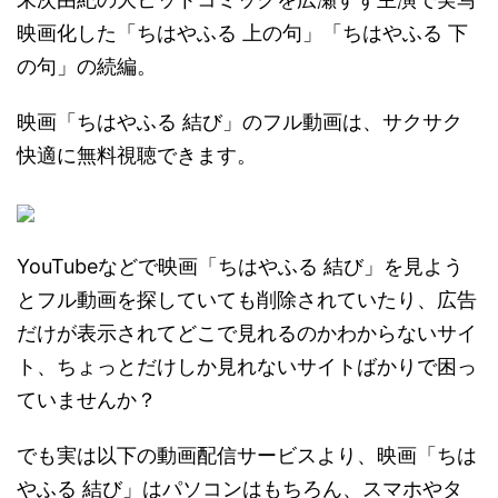
映画化した「ちはやふる 上の句」「ちはやふる 下
の句」の続編。
映画「ちはやふる 結び」のフル動画は、サクサク
快適に無料視聴できます。
YouTubeなどで映画「ちはやふる 結び」を見よう
とフル動画を探していても削除されていたり、広告
だけが表示されてどこで見れるのかわからないサイ
ト、ちょっとだけしか見れないサイトばかりで困っ
ていませんか？
でも実は以下の動画配信サービスより、映画「ちは
やふる 結び」はパソコンはもちろん、スマホやタ