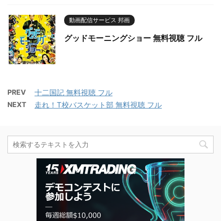
動画配信サービス 邦画
グッドモーニングショー 無料視聴 フル
PREV
十二国記 無料視聴 フル
NEXT
走れ！T校バスケット部 無料視聴 フル