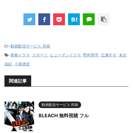
-
動画配信サービス 邦画
-
青春ドラマ
,
スポーツ
,
ヒューマンドラマ
,
野村周平
,
広瀬すず
,
末次
由紀
,
小泉徳宏
関連記事
動画配信サービス 邦画
BLEACH 無料視聴 フル