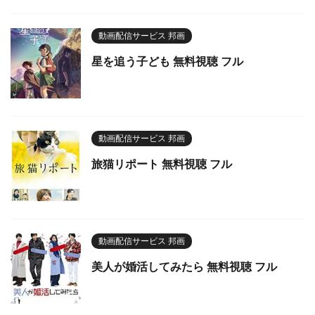
動画配信サービス 邦画
星を追う子ども 無料視聴 フル
動画配信サービス 邦画
旅猫リポート 無料視聴 フル
動画配信サービス 邦画
美人が婚活してみたら 無料視聴 フル