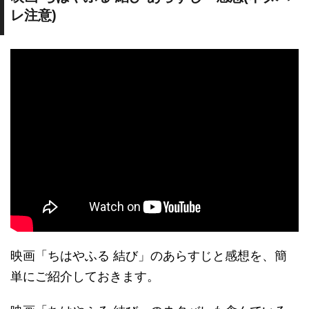
レ注意)
映画「ちはやふる 結び」のあらすじと感想を、簡
単にご紹介しておきます。