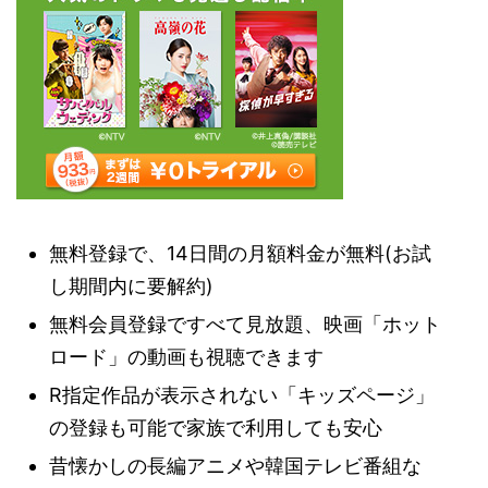
無料登録で、14日間の月額料金が無料(お試
し期間内に要解約)
無料会員登録ですべて見放題、映画「ホット
ロード」の動画も視聴できます
R指定作品が表示されない「キッズページ」
の登録も可能で家族で利用しても安心
昔懐かしの長編アニメや韓国テレビ番組な