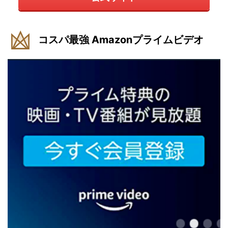
コスパ最強 Amazonプライムビデオ