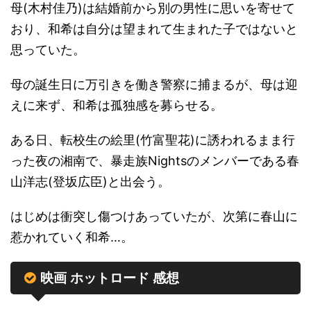
母(木村佳乃)は結婚前から別の男性に思いを寄せて
おり、和希は自分は望まれて生まれた子ではないと
思っていた。
母の誕生日に万引きを働き警察に捕まるが、母は迎
えに来ず、和希は孤独感を募らせる。
ある日、転校生の絵里(竹富聖花)に誘われるまま行
った夜の湘南で、暴走族Nightsのメンバーである春
山洋志(登坂広臣)と出会う。
はじめは衝突し傷つけあっていたが、次第に春山に
惹かれていく和希…。
映画 ホットロード 感想