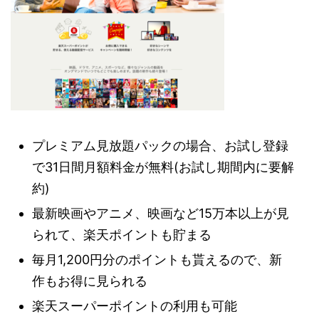
プレミアム見放題パックの場合、お試し登録
で31日間月額料金が無料(お試し期間内に要解
約)
最新映画やアニメ、映画など15万本以上が見
られて、楽天ポイントも貯まる
毎月1,200円分のポイントも貰えるので、新
作もお得に見られる
楽天スーパーポイントの利用も可能