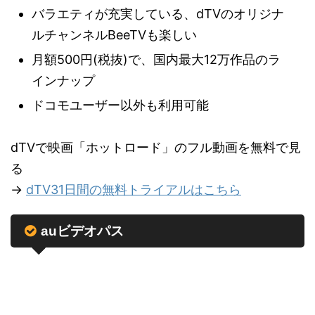
バラエティが充実している、dTVのオリジナ
ルチャンネルBeeTVも楽しい
月額500円(税抜)で、国内最大12万作品のラ
インナップ
ドコモユーザー以外も利用可能
dTVで映画「ホットロード」のフル動画を無料で見
る
→
dTV31日間の無料トライアルはこちら
auビデオパス