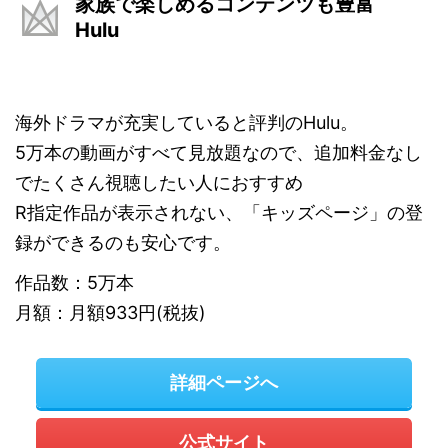
家族で楽しめるコンテンツも豊富
Hulu
海外ドラマが充実していると評判のHulu。
5万本の動画がすべて見放題なので、追加料金なし
でたくさん視聴したい人におすすめ
R指定作品が表示されない、「キッズページ」の登
録ができるのも安心です。
作品数：5万本
月額：月額933円(税抜)
詳細ページへ
公式サイト