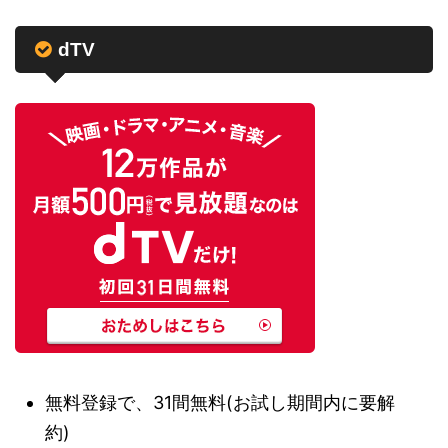
dTV
無料登録で、31間無料(お試し期間内に要解
約)