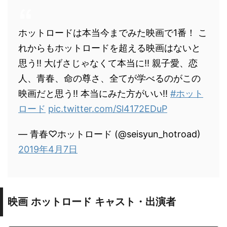
ホットロードは本当今までみた映画で1番！ こ
れからもホットロードを超える映画はないと
思う!! 大げさじゃなくて本当に!! 親子愛、恋
人、青春、命の尊さ、全てが学べるのがこの
映画だと思う!! 本当にみた方がいい!!
#ホット
ロード
pic.twitter.com/Sl4172EDuP
— 青春♡ホットロード (@seisyun_hotroad)
2019年4月7日
映画 ホットロード キャスト・出演者