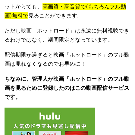
ットからでも、
高画質・高音質で(もちろんフル動
画)無料で
見ることができます。
ただし映画「ホットロード」は永遠に無料視聴でき
るわけではなく、期間限定となっています。
配信期限が過ぎると映画「ホットロード」のフル動
画は見れなくなるのでお早めに！
ちなみに、管理人が映画「ホットロード」のフル動
画を見るために登録したのはこの動画配信サービス
です。