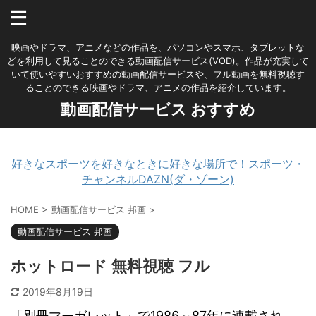
映画やドラマ、アニメなどの作品を、パソコンやスマホ、タブレットな
どを利用して見ることのできる動画配信サービス(VOD)。作品が充実して
いて使いやすいおすすめの動画配信サービスや、フル動画を無料視聴す
ることのできる映画やドラマ、アニメの作品を紹介しています。
動画配信サービス おすすめ
好きなスポーツを好きなときに好きな場所で！スポーツ・
チャンネルDAZN(ダ・ゾーン)
HOME
>
動画配信サービス 邦画
>
動画配信サービス 邦画
ホットロード 無料視聴 フル
2019年8月19日
「別冊マーガレット」で1986～87年に連載され、