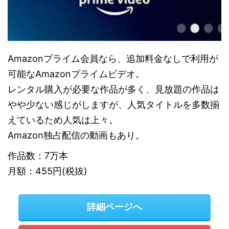
Amazonプライム会員なら、追加料金なしで利用が
可能なAmazonプライムビデオ。
レンタル購入が必要な作品が多く、見放題の作品は
やや少ない感じがしますが、人気タイトルを多数揃
えているため人気は上々。
Amazon独占配信の動画もあり。
作品数：7万本
月額：455円(税抜)
詳細ページへ