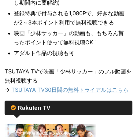
し期間内に要解約)
登録特典で付与される1,080Pで、好きな動画
が2～3本ポイント利用で無料視聴できる
映画「少林サッカー」の動画も、もちろん貰
ったポイント使って無料視聴OK！
アダルト作品の視聴も可
TSUTAYA TVで映画「少林サッカー」のフル動画を
無料視聴する
→
TSUTAYA TV30日間の無料トライアルはこちら
Rakuten TV