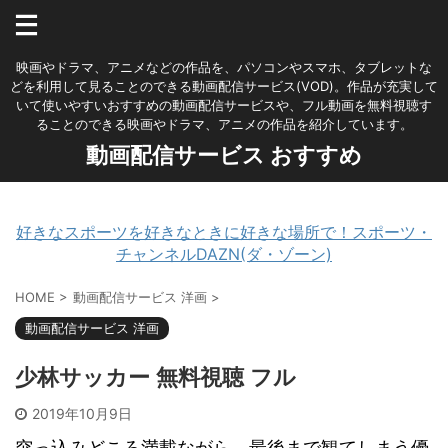
映画やドラマ、アニメなどの作品を、パソコンやスマホ、タブレットな
どを利用して見ることのできる動画配信サービス(VOD)。作品が充実して
いて使いやすいおすすめの動画配信サービスや、フル動画を無料視聴す
ることのできる映画やドラマ、アニメの作品を紹介しています。
動画配信サービス おすすめ
好きなスポーツを好きなときに好きな場所で！スポーツ・
チャンネルDAZN(ダ・ゾーン)
HOME
>
動画配信サービス 洋画
>
動画配信サービス 洋画
少林サッカー 無料視聴 フル
2019年10月9日
突っ込みどころ満載ながら、最後まで観てしまう優