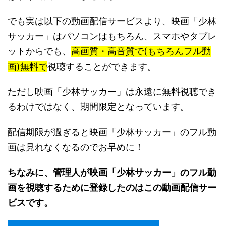
でも実は以下の動画配信サービスより、映画「少林
サッカー」はパソコンはもちろん、スマホやタブレ
ットからでも、
高画質・高音質で(もちろんフル動
画)無料で
視聴することができます。
ただし映画「少林サッカー」は永遠に無料視聴でき
るわけではなく、期間限定となっています。
配信期限が過ぎると映画「少林サッカー」のフル動
画は見れなくなるのでお早めに！
ちなみに、管理人が映画「少林サッカー」のフル動
画を視聴するために登録したのはこの動画配信サー
ビスです。