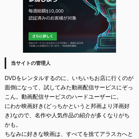
当サイトの管理人
DVDをレンタルするのに、いちいちお店に行くのが
面倒になって、試してみた動画配信サービスにぞっ
こん。動画配信サービスのハードユーザーに。
にわか映画好き(どっちかというと邦画より洋画好
き)なので、名作や人気作品の紹介が多くなりがち
かも。
ちなみに好きな映画は、すべてを捨てアラスカへと