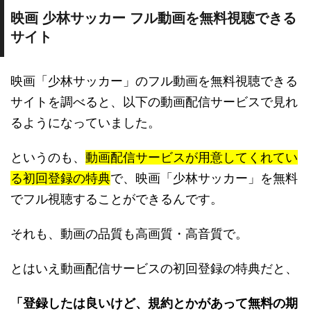
映画 少林サッカー フル動画を無料視聴できる
サイト
映画「少林サッカー」のフル動画を無料視聴できる
サイトを調べると、以下の動画配信サービスで見れ
るようになっていました。
というのも、
動画配信サービスが用意してくれてい
る初回登録の特典
で、映画「少林サッカー」を無料
でフル視聴することができるんです。
それも、動画の品質も高画質・高音質で。
とはいえ動画配信サービスの初回登録の特典だと、
「登録したは良いけど、規約とかがあって無料の期