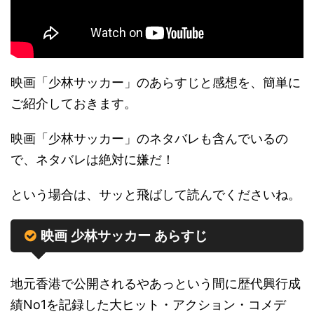
映画「少林サッカー」のあらすじと感想を、簡単に
ご紹介しておきます。
映画「少林サッカー」のネタバレも含んでいるの
で、ネタバレは絶対に嫌だ！
という場合は、サッと飛ばして読んでくださいね。
映画 少林サッカー あらすじ
地元香港で公開されるやあっという間に歴代興行成
績No1を記録した大ヒット・アクション・コメデ