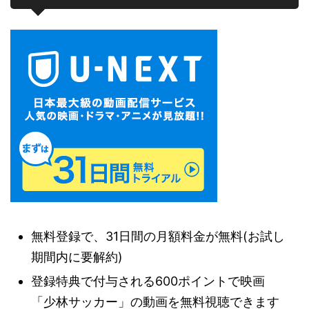
無料登録で、31日間の月額料金が無料(お試し
期間内に要解約)
登録特典で付与される600ポイントで映画
「少林サッカー」の動画を無料視聴できます