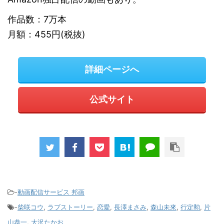
作品数：7万本
月額：455円(税抜)
詳細ページへ
公式サイト
-
動画配信サービス 邦画
-
柴咲コウ
,
ラブストーリー
,
恋愛
,
長澤まさみ
,
森山未來
,
行定勲
,
片
山恭一
,
大沢たかお