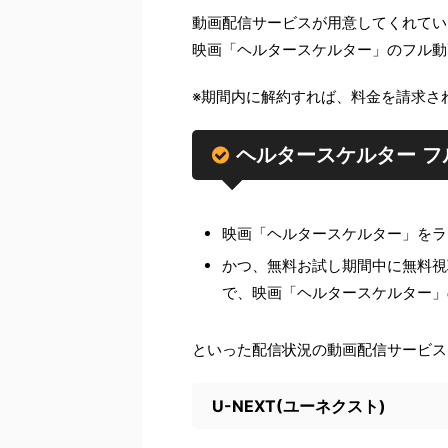
動画配信サービスが用意してくれてい
映画「ヘルタースケルター」のフル動
※期間内に解約すれば、料金を請求さ
ヘルタースケルター 
映画「ヘルタースケルター」をラ
かつ、無料お試し期間中に無料視
で、映画「ヘルタースケルター」
といった配信状況の動画配信サービス
U-NEXT(ユーネクスト)