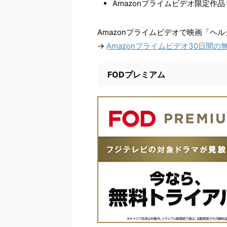
Amazonプライムビデオ限定作
Amazonプライムビデオで映画「ヘ
→
Amazonプライムビデオ30日間
FODプレミアム