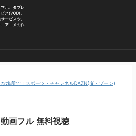
スマホ、タブレ
ス(VOD)。
信サービスや、
マ、アニメの作
な場所で！スポーツ・チャンネルDAZN(ダ・ゾーン)
動画フル 無料視聴