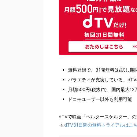
無料登録で、31間無料(お試し期
バラエティが充実している、dTV
月額500円(税抜)で、国内最大1
ドコモユーザー以外も利用可能
dTVで映画「ヘルタースケルター」
→
dTV31日間の無料トライアルはこ