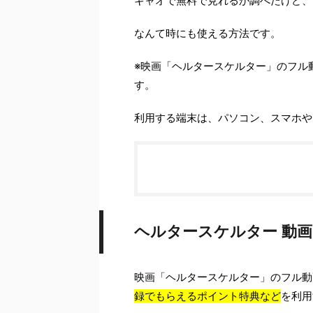
ギャオで無料で見れるか調べたけど、
なんて時にも使える方法です。
※映画「ヘルタースケルター」のフル
す。
利用する端末は、パソコン、スマホや
ヘルタースケルター 動画
映画「ヘルタースケルター」のフル動
録でもらえるポイント特典など
を利用