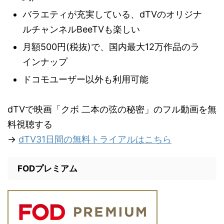
バラエティが充実している、dTVのオリジナ
ルチャンネルBeeTVも楽しい
月額500円(税抜)で、国内最大12万作品のラ
インナップ
ドコモユーザー以外も利用可能
dTVで映画「クボ 二本の弦の秘密」のフル動画を無
料視聴する
→
dTV31日間の無料トライアルはこちら
FODプレミアム