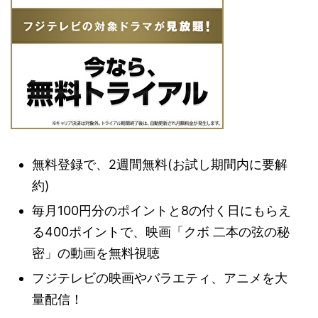
無料登録で、2週間無料(お試し期間内に要解
約)
毎月100円分のポイントと8の付く日にもらえ
る400ポイントで、映画「クボ 二本の弦の秘
密」の動画を無料視聴
フジテレビの映画やバラエティ、アニメを大
量配信！