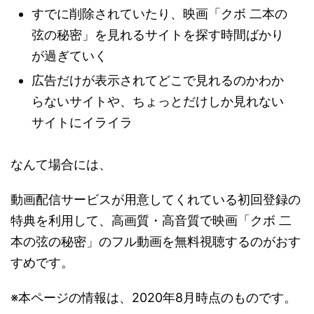
すでに削除されていたり、映画「クボ 二本の
弦の秘密」を見れるサイトを探す時間ばかり
が過ぎていく
広告だけが表示されてどこで見れるのかわか
らないサイトや、ちょっとだけしか見れない
サイトにイライラ
なんて場合には、
動画配信サービスが用意してくれている初回登録の
特典を利用して、高画質・高音質で映画「クボ 二
本の弦の秘密」のフル動画を無料視聴するのがおす
すめです。
※本ページの情報は、2020年8月時点のものです。