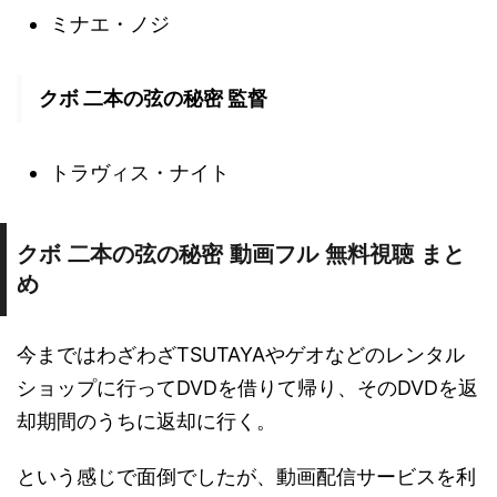
ミナエ・ノジ
クボ 二本の弦の秘密 監督
トラヴィス・ナイト
クボ 二本の弦の秘密 動画フル 無料視聴 まと
め
今まではわざわざTSUTAYAやゲオなどのレンタル
ショップに行ってDVDを借りて帰り、そのDVDを返
却期間のうちに返却に行く。
という感じで面倒でしたが、動画配信サービスを利