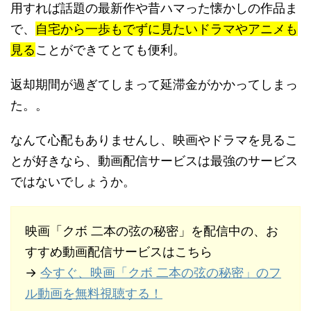
用すれば話題の最新作や昔ハマった懐かしの作品ま
で、
自宅から一歩もでずに見たいドラマやアニメも
見る
ことができてとても便利。
返却期間が過ぎてしまって延滞金がかかってしまっ
た。。
なんて心配もありませんし、映画やドラマを見るこ
とが好きなら、動画配信サービスは最強のサービス
ではないでしょうか。
映画「クボ 二本の弦の秘密」を配信中の、お
すすめ動画配信サービスはこちら
→
今すぐ、映画「クボ 二本の弦の秘密」のフ
ル動画を無料視聴する！