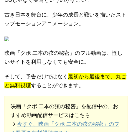
古き日本を舞台に、少年の成長と戦いを描いたスト
ップモーションアニメーション。
映画「クボ 二本の弦の秘密」のフル動画は、怪し
いサイトを利用しなくても安全に。
そして、予告だけではなく
最初から最後まで、丸ご
と無料視聴
することができます。
映画「クボ 二本の弦の秘密」を配信中の、お
すすめ動画配信サービスはこちら
→
今すぐ、映画「クボ 二本の弦の秘密」のフ