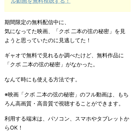
ル動画を無料視聴する！
期間限定の無料配信中に、
気になってた映画、「クボ 二本の弦の秘密」を見
ようと思っていたのに見逃してた！
ギャオで無料で見れるか調べたけど、無料作品に
「クボ 二本の弦の秘密」がなかった。
なんて時にも使える方法です。
※映画「クボ 二本の弦の秘密」のフル動画は、もち
ろん高画質・高音質で視聴することができます。
利用する端末は、パソコン、スマホやタブレットか
らOK！