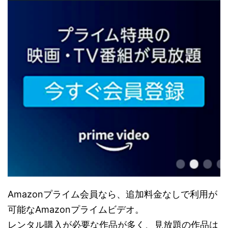
Amazonプライム会員なら、追加料金なしで利用が
可能なAmazonプライムビデオ。
レンタル購入が必要な作品が多く、見放題の作品は