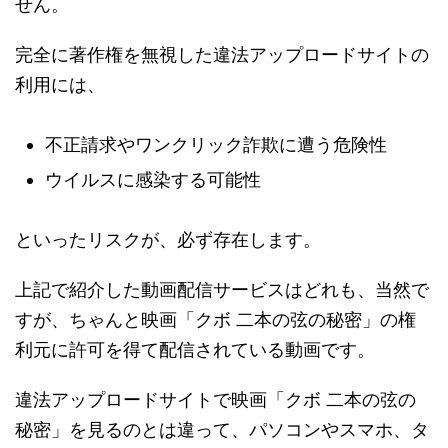
せん。
完全に著作権を無視した違法アップロードサイトの
利用には、
不正請求やワンクリック詐欺に遭う危険性
ウイルスに感染する可能性
といったリスクが、必ず存在します。
上記で紹介した動画配信サービスはどれも、当然で
すが、ちゃんと映画「クボ 二本の弦の秘密」の権
利元に許可を得て配信されている動画です。
違法アップロードサイトで映画「クボ 二本の弦の
秘密」を見るのとは違って、パソコンやスマホ、タ