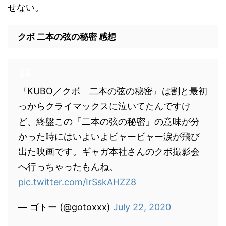
せない。
クボ 二本の弦の秘密 感想
『KUBO／クボ 二本の弦の秘密』は割と最初
っからクライマックスに泣いてたんですけ
ど、終盤この「二本の弦の秘密」の意味が分
かった時にはいよいよビャービャー涙が飛び
出た映画です。ギャガ本社さんのクボ撮影会
へ行っちゃったもんね。
pic.twitter.com/IrSskAHZZ8
— ゴトー (@gotoxxx)
July 22, 2020