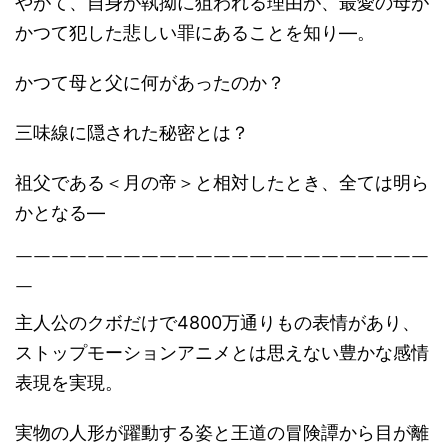
やがて、自身が執拗に狙われる理由が、最愛の母が
かつて犯した悲しい罪にあることを知り―。
かつて母と父に何があったのか？
三味線に隠された秘密とは？
祖父である＜月の帝＞と相対したとき、全ては明ら
かとなる―
￣￣￣￣￣￣￣￣￣￣￣￣￣￣￣￣￣￣￣￣￣￣￣
￣
主人公のクボだけで4800万通りもの表情があり、
ストップモーションアニメとは思えない豊かな感情
表現を実現。
実物の人形が躍動する姿と王道の冒険譚から目が離