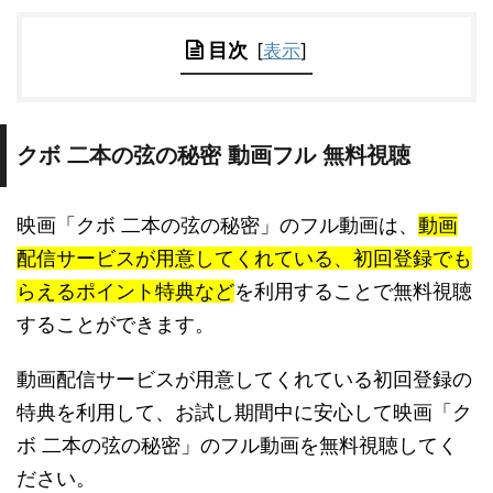
目次
[
表示
]
クボ 二本の弦の秘密 動画フル 無料視聴
映画「クボ 二本の弦の秘密」のフル動画は、
動画
配信サービスが用意してくれている、初回登録でも
らえるポイント特典など
を利用することで無料視聴
することができます。
動画配信サービスが用意してくれている初回登録の
特典を利用して、お試し期間中に安心して映画「ク
ボ 二本の弦の秘密」のフル動画を無料視聴してく
ださい。