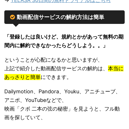
→
TELASA 30日間の無料トライアルはこちら
動画配信サービスの解約方法は簡単
「登録したは良いけど、規約とかがあって無料の期
間内に解約できなかったらどうしよう。。」
ということが心配になるかと思いますが、
上記で紹介した動画配信サービスの解約は、
本当に
あっさりと簡単
にできます。
Dailymotion、Pandora、Youku、アニチューブ、
アニポ、YouTubeなどで、
映画「クボ 二本の弦の秘密」を見ようと、フル動
画を探していて、