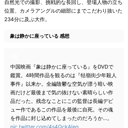
自然光での撮影、挑戦的な長回し、登場人物の立ち
位置、カメラアングルの細部にまでこだわり抜いた
234分に及ぶ大作。
象は静かに座っている 感想
中国映画『象は静かに座っている』をDVDで
鑑賞。4時間作品を観るのは『牯嶺街少年殺人
事件』以来か。全編陰鬱な空気が漂う暗い映
画だけど最後まで気の抜けない素晴らしい作
品だった。残念なことにこの監督は長編デビ
ュー作であるこの作品を最後に自死。その魂
を作品に封じ込めてしまったのだろうか…。
pic.twitter.com/4s4QckAIeq