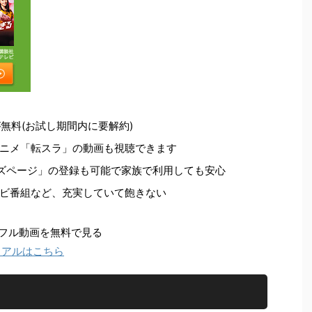
無料(お試し期間内に要解約)
ニメ「転スラ」の動画も視聴できます
ズページ」の登録も可能で家族で利用しても安心
ビ番組など、充実していて飽きない
のフル動画を無料で見る
ライアルはこちら