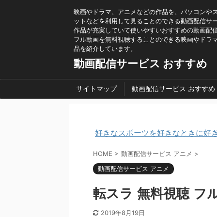
映画やドラマ、アニメなどの作品を、パソコンや
ットなどを利用して見ることのできる動画配信サービ
作品が充実していて使いやすいおすすめの動画配
フル動画を無料視聴することのできる映画やドラ
品を紹介しています。
動画配信サービス おすすめ
サイトマップ
動画配信サービス おすすめ
好きなスポーツを好きなときに好き
HOME
>
動画配信サービス アニメ
>
動画配信サービス アニメ
転スラ 無料視聴 フ
2019年8月19日