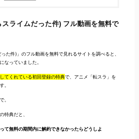
らスライムだった件) フル動画を無料で
だった件)」のフル動画を無料で見れるサイトを調べると、
になっていました。
してくれている初回登録の特典
で、アニメ「転スラ」を
す。
で。
の特典だと、
って無料の期間内に解約できなかったらどうしよ