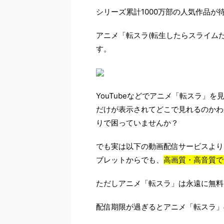
シリーズ累計1000万部の人気作品が
アニメ「転スラ(転生したらスライム
す。
YouTubeなどでアニメ「転スラ」
だけが表示されてどこで見れるのかわ
りで困っていませんか？
でも実は以下の動画配信サービスより
ブレットからでも、
高画質・高音質で
ただしアニメ「転スラ」は永遠に無料
配信期限が過ぎるとアニメ「転スラ」