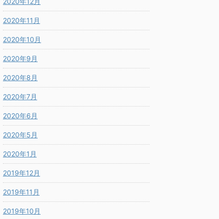
2020年12月
2020年11月
2020年10月
2020年9月
2020年8月
2020年7月
2020年6月
2020年5月
2020年1月
2019年12月
2019年11月
2019年10月