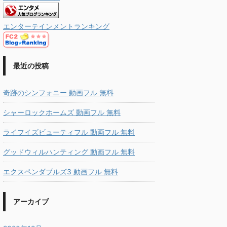
エンターテインメントランキング
最近の投稿
奇跡のシンフォニー 動画フル 無料
シャーロックホームズ 動画フル 無料
ライフイズビューティフル 動画フル 無料
グッドウィルハンティング 動画フル 無料
エクスペンダブルズ3 動画フル 無料
アーカイブ