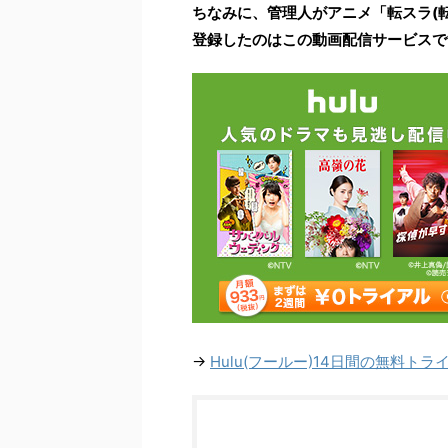
ちなみに、管理人がアニメ「転スラ(
登録したのはこの動画配信サービスで
→
Hulu(フールー)14日間の無料ト