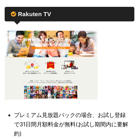
Rakuten TV
プレミアム見放題パックの場合、お試し登録
で31日間月額料金が無料(お試し期間内に要解
約)