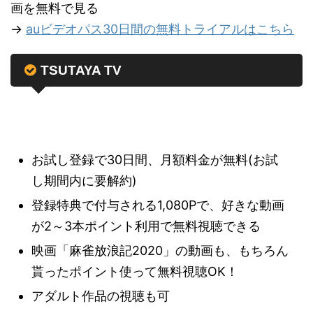
画を無料で見る
→
auビデオパス30日間の無料トライアルはこちら
TSUTAYA TV
お試し登録で30日間、月額料金が無料(お試
し期間内に要解約)
登録特典で付与される1,080Pで、好きな動画
が2～3本ポイント利用で無料視聴できる
映画「麻雀放浪記2020」の動画も、もちろん
貰ったポイント使って無料視聴OK！
アダルト作品の視聴も可