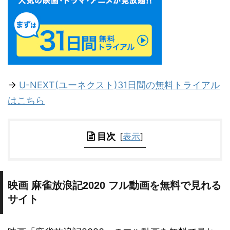
→
U-NEXT(ユーネクスト)31日間の無料トライアル
はこちら
目次
[
表示
]
映画 麻雀放浪記2020 フル動画を無料で見れる
サイト