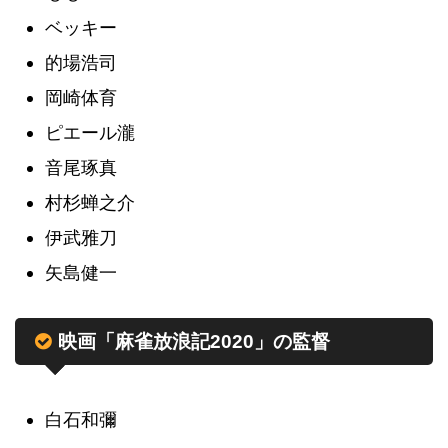
ベッキー
的場浩司
岡崎体育
ピエール瀧
音尾琢真
村杉蝉之介
伊武雅刀
矢島健一
映画「麻雀放浪記2020」の監督
白石和彌