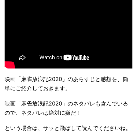
映画「麻雀放浪記2020」のあらすじと感想を、簡
単にご紹介しておきます。
映画「麻雀放浪記2020」のネタバレも含んでいる
ので、ネタバレは絶対に嫌だ！
という場合は、サッと飛ばして読んでくださいね。