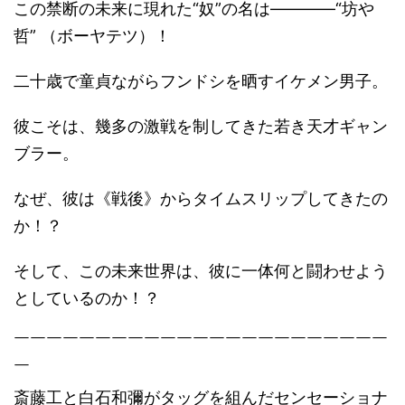
この禁断の未来に現れた“奴”の名は――――“坊や
哲” （ボーヤテツ）！
二十歳で童貞ながらフンドシを晒すイケメン男子。
彼こそは、幾多の激戦を制してきた若き天才ギャン
ブラー。
なぜ、彼は《戦後》からタイムスリップしてきたの
か！？
そして、この未来世界は、彼に一体何と闘わせよう
としているのか！？
￣￣￣￣￣￣￣￣￣￣￣￣￣￣￣￣￣￣￣￣￣￣￣
￣
斎藤工と白石和彌がタッグを組んだセンセーショナ