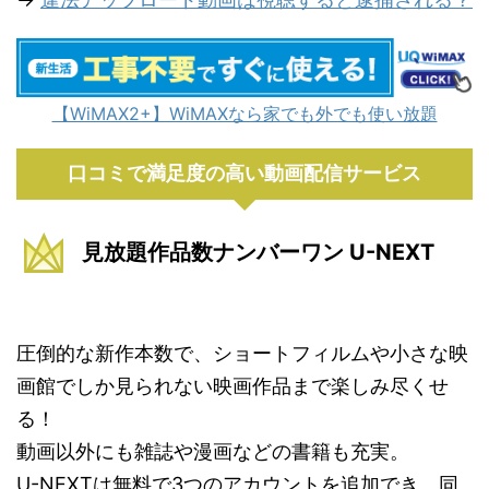
【WiMAX2+】WiMAXなら家でも外でも使い放題
口コミで満足度の高い動画配信サービス
見放題作品数ナンバーワン U-NEXT
圧倒的な新作本数で、ショートフィルムや小さな映
画館でしか見られない映画作品まで楽しみ尽くせ
る！
動画以外にも雑誌や漫画などの書籍も充実。
U-NEXTは無料で3つのアカウントを追加でき、同