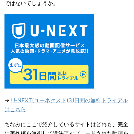
ではないでしょうか。
→
U-NEXT(ユーネクスト)31日間の無料トライアル
はこちら
ちなみにここで紹介しているサイトはどれも、完全
に著作権を無視して違法アップロードされた動画を