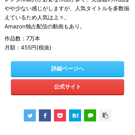
やや少ない感じがしますが、人気タイトルを多数揃
えているため人気は上々。
Amazon独占配信の動画もあり。
作品数：7万本
月額：455円(税抜)
詳細ページへ
公式サイト