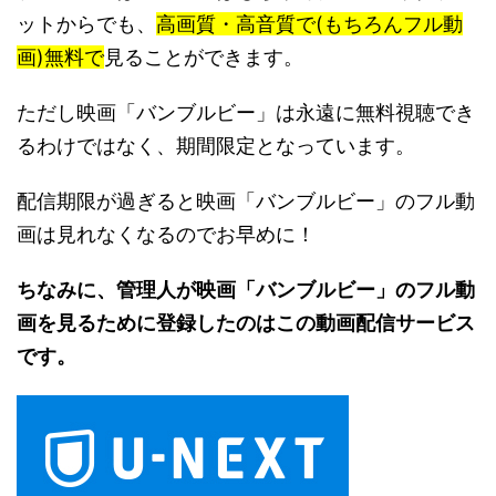
ットからでも、
高画質・高音質で(もちろんフル動
画)無料で
見ることができます。
ただし映画「バンブルビー」は永遠に無料視聴でき
るわけではなく、期間限定となっています。
配信期限が過ぎると映画「バンブルビー」のフル動
画は見れなくなるのでお早めに！
ちなみに、管理人が映画「バンブルビー」のフル動
画を見るために登録したのはこの動画配信サービス
です。