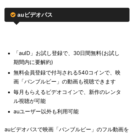
auビデオパス
「auID」お試し登録で、30日間無料(お試し
期間内に要解約)
無料会員登録で付与される540コインで、映
画「バンブルビー」の動画も視聴できます
毎月もらえるビデオコインで、新作のレンタ
ル視聴が可能
auユーザー以外も利用可能
auビデオパスで映画「バンブルビー」のフル動画を