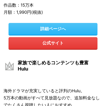
作品数：15万本
月額：1,990円(税抜)
詳細ページへ
公式サイト
家族で楽しめるコンテンツも豊富
Hulu
海外ドラマが充実していると評判のHulu。
5万本の動画がすべて見放題なので、追加料金なし
でたくさん視聴したい人におすすめ