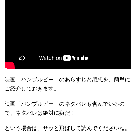
映画「バンブルビー」のあらすじと感想を、簡単に
ご紹介しておきます。
映画「バンブルビー」のネタバレも含んでいるの
で、ネタバレは絶対に嫌だ！
という場合は、サッと飛ばして読んでくださいね。