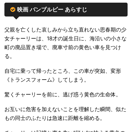
映画 バンブルビー あらすじ
父親を亡くした哀しみから立ち直れない思春期の少
女チャーリーは、18才の誕生日に、海沿いの小さな
町の廃品置き場で、廃車寸前の黄色い車を見つけ
る。
自宅に乗って帰ったところ、この車が突如、変形
《トランスフォーム》してしまう。
驚くチャーリーを前に、逃げ惑う黄色の生命体。
お互いに危害を加えないことを理解した瞬間、似た
もの同士のふたりは急速に距離を縮める。