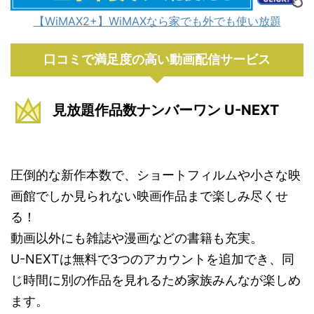
【WiMAX2+】WiMAXなら家でも外でも使い放題
口コミで満足度の高い動画配信サービス
見放題作品数ナンバーワン U-NEXT
圧倒的な新作本数で、ショートフィルムや小さな映
画館でしか見られない映画作品まで楽しみ尽くせ
る！
動画以外にも雑誌や漫画などの書籍も充実。
U-NEXTは無料で3つのアカウントを追加でき、同
じ時間に別の作品を見れるため家族みんなが楽しめ
ます。