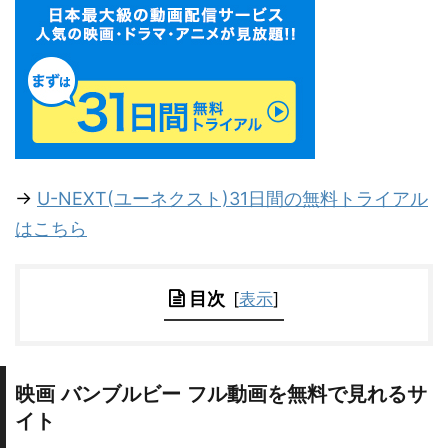
→
U-NEXT(ユーネクスト)31日間の無料トライアル
はこちら
目次
[
表示
]
映画 バンブルビー フル動画を無料で見れるサ
イト