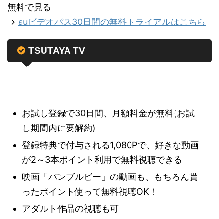
無料で見る
→
auビデオパス30日間の無料トライアルはこちら
TSUTAYA TV
お試し登録で30日間、月額料金が無料(お試
し期間内に要解約)
登録特典で付与される1,080Pで、好きな動画
が2～3本ポイント利用で無料視聴できる
映画「バンブルビー」の動画も、もちろん貰
ったポイント使って無料視聴OK！
アダルト作品の視聴も可