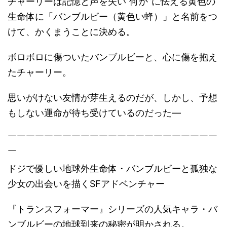
チャーリーは記憶と声を失い“何か”に怯える黄色の
生命体に「バンブルビー（黄色い蜂）」と名前をつ
けて、かくまうことに決める。
ボロボロに傷ついたバンブルビーと、心に傷を抱え
たチャーリー。
思いがけない友情が芽生えるのだが、しかし、予想
もしない運命が待ち受けているのだった―
￣￣￣￣￣￣￣￣￣￣￣￣￣￣￣￣￣￣￣￣￣￣￣
￣
ドジで優しい地球外生命体・バンブルビーと孤独な
少女の出会いを描くSFアドベンチャー
『トランスフォーマー』シリーズの人気キャラ・バ
ンブルビーの地球到来の秘密が明かされる。