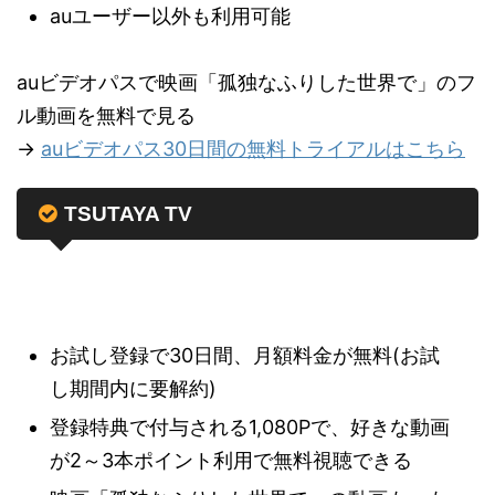
auユーザー以外も利用可能
auビデオパスで映画「孤独なふりした世界で」のフ
ル動画を無料で見る
→
auビデオパス30日間の無料トライアルはこちら
TSUTAYA TV
お試し登録で30日間、月額料金が無料(お試
し期間内に要解約)
登録特典で付与される1,080Pで、好きな動画
が2～3本ポイント利用で無料視聴できる