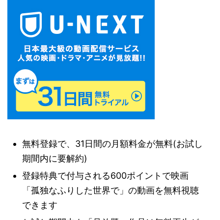
無料登録で、31日間の月額料金が無料(お試し
期間内に要解約)
登録特典で付与される600ポイントで映画
「孤独なふりした世界で」の動画を無料視聴
できます