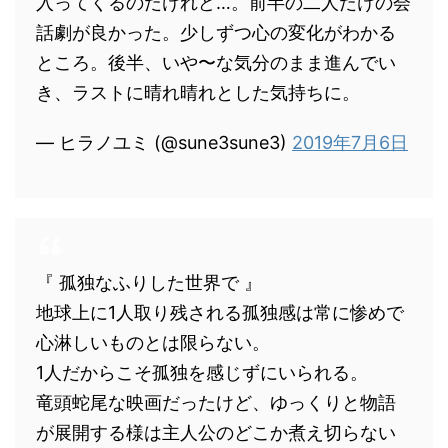
入ってくるのだけれど…。前半の二人だけの会
話劇が良かった。少しずつ心の変化がわかる
ところ。後半、いや〜な気分のまま進んでい
き、ラストに晴れ晴れとした気持ちに。
— ヒラノユミ (@sune3sune3)
2019年7月6日
『 孤独なふりした世界で 』
地球上に1人取り残される孤独感は常に惨めで
心淋しいものとは限らない。
1人だからこそ孤独を感じずにいられる。
竜頭蛇尾な映画だったけど、ゆっくりと物語
が展開する様は主人公のどこか煮え切らない