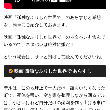
映画「孤独なふりした世界で」のあらすじと感想
を、簡単にご紹介しておきます。
映画「孤独なふりした世界で」のネタバレも含んで
いるので、ネタバレは絶対に嫌だ！
という場合は、サッと飛ばして読んでくださいね。
映画 孤独なふりした世界で あらすじ
デルは、この地球上で一人だけ。誰もいなくなった
町で、死体を弔い、空き家を整理しながら回るデル
は、小さいけれど自分だけの楽園を作り上げる事に
喜びを感じ、何もないこの世界が気に入っていた。