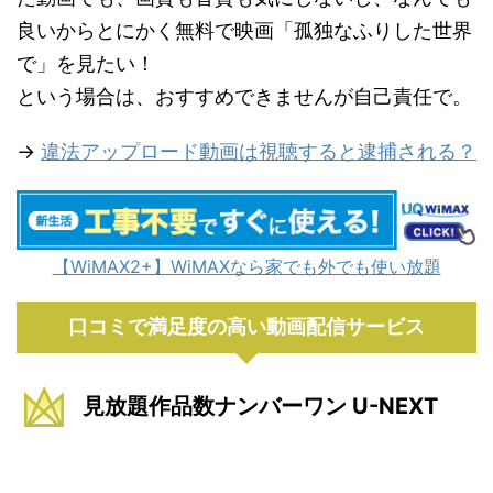
良いからとにかく無料で映画「孤独なふりした世界
で」を見たい！
という場合は、おすすめできませんが自己責任で。
→
違法アップロード動画は視聴すると逮捕される？
【WiMAX2+】WiMAXなら家でも外でも使い放題
口コミで満足度の高い動画配信サービス
見放題作品数ナンバーワン U-NEXT