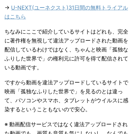
→
U-NEXT(ユーネクスト)31日間の無料トライアル
はこちら
ちなみにここで紹介しているサイトはどれも、完全
に著作権を無視して違法アップロードされた動画を
配信しているわけではなく、ちゃんと映画「孤独な
ふりした世界で」の権利元に許可を得て配信されて
いる動画です。
ですから動画を違法アップロードしているサイトで
映画「孤独なふりした世界で」を見るのとは違っ
て、パソコンやスマホ、タブレットがウイルスに感
染するということもないので安心。
※ 動画配信サービスではなく違法アップロードされ
た動画でも、画質も音質も気にしないし、なんでも