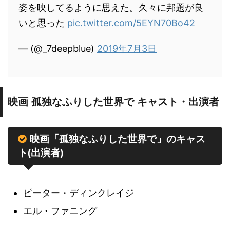
姿を映してるように思えた。久々に邦題が良
いと思った
pic.twitter.com/5EYN70Bo42
— (@_7deepblue)
2019年7月3日
映画 孤独なふりした世界で キャスト・出演者
映画「孤独なふりした世界で」のキャス
ト(出演者)
ピーター・ディンクレイジ
エル・ファニング