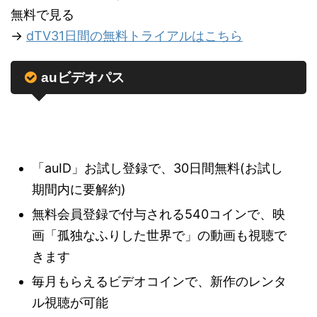
無料で見る
→
dTV31日間の無料トライアルはこちら
auビデオパス
「auID」お試し登録で、30日間無料(お試し
期間内に要解約)
無料会員登録で付与される540コインで、映
画「孤独なふりした世界で」の動画も視聴で
きます
毎月もらえるビデオコインで、新作のレンタ
ル視聴が可能